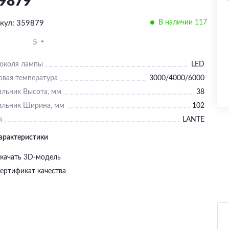
9879
В наличии 117
кул: 359879
5
цоколя лампы
LED
овая температура
3000/4000/6000
ильник Высота, мм
38
ильник Ширина, мм
102
я
LANTE
характеристики
качать 3D-модель
ертификат качества