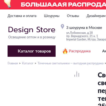
Доставка и оплата
Шоурумы
Отзывы
Дизайнерам
3 шоурума в Москве
ул.Лобненская, д.18
пр. Вернадского, 21 к. 1
Освещение оптом и в розницу
Imperial Garden, Истра, Захар
Каталог
товаров
Распродажа
А
Главная
Каталог
Точечные светильники — выгодная распродажа
Св
св
пе
те