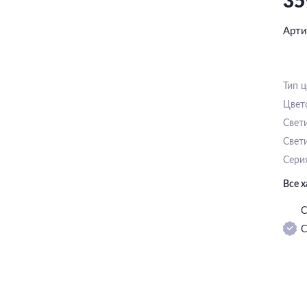
35
Арти
Тип 
Цвет
Свет
Свет
Сери
Все 
С
С