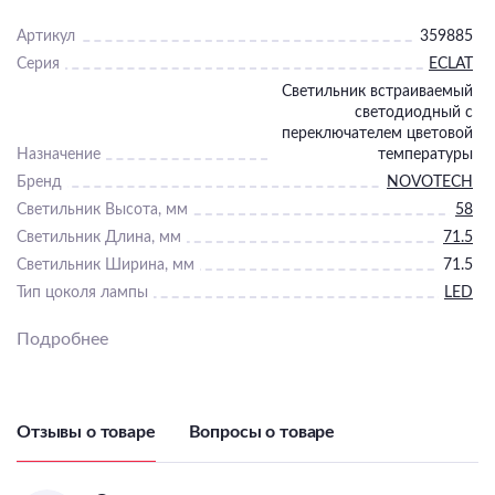
Артикул
359885
Серия
ECLAT
Светильник встраиваемый
светодиодный с
переключателем цветовой
Назначение
температуры
Бренд
NOVOTECH
Светильник Высота, мм
58
Светильник Длина, мм
71.5
Светильник Ширина, мм
71.5
Тип цоколя лампы
LED
Максимальная мощность
Подробнее
лампы, Вт
7
Общая мощность, Вт
7
IP, степень
пылевлагозащиты
20
Отзывы о товаре
Вопросы о товаре
Класс электро-
безопасности
I
Гарантия, месяцы
24