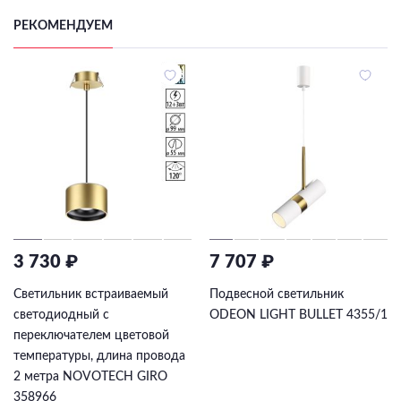
По типу управления
LED
Классические
Сменная лампа
Встраиваемые
С 2 и более лампами
Диммируемые
Встраиваемый
По типу управления
По типу управления
По типу
РЕКОМЕНДУЕМ
С выключателем
Сменная лампа
Диммируемые
LED
С 1 лампой
Накладной
По типу
По цоколю
Без управления
Без управления
Накладные
С зарядкой для телефона
Накладные
Угловой
Тип ламп
По типу управления
Работает с Алисой
Работает с Алисой
Высоковольтные (220V)
Подвесные
E27
Со сменой цветовой температуры
Встраиваемые
Комплектующие
С пультом
С пультом
LED
Диммируемый
Низковольтные (24V/48V)
Парковые
E14
Тип ламп
По типу ламп
Со сменой цветовой температуры
С датчиком движения
Сменная лампа
Модульные системы
Грунтовые
GU10
Экран
LED
Напольные/Настольные
LED
GU5.3
Блок питания
По месту применения
Тип ламп
Сменная лампа
Прожекторы
Сменная лампа
G9
Заглушки
На кухню
LED
GX53
Светильники-конструктор
В гостиную
Сменная лампа
3 730 ₽
7 707 ₽
В спальню
Серия FINO XS
В зал
Серия FINO
Светильник встраиваемый
Подвесной светильник
светодиодный с
ODEON LIGHT BULLET 4355/1
Для прихожей
переключателем цветовой
температуры, длина провода
По виду
2 метра NOVOTECH GIRO
Потолочные
358966