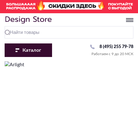
8 (495) 255 79-78
Каталог
Работаем с 9 до 20 МСК
Перейти в раздел «Люстры»
Перейти в раздел «Светильники»
Перейти в раздел «Бра и Настенные светильники»
Перейти в раздел «Споты»
Перейти в раздел «Настольные лампы»
Перейти в раздел «Торшеры»
Перейти в раздел «Трековые системы»
Перейти в раздел «Уличное освещение»
Перейти в раздел «Точечные светильники»
Перейти в раздел «Лампочки»
Перейти в раздел «Светодиодная подсветка»
Тип крепления
Комплектующие
По виду
По виду
Комплектующие
По виду
Комплектующие
Комплектующие
Комплектующие
По виду
По типу
На крюк
С абажуром
С 1 лампой
Плафон/Основание
Классические
Для высоковольтных (220V)
Комплектующие
Рамки
Сменная лампа
Стандартная
По виду
Потолочное крепление
Подсветка картин
С 2 и более лампами
Современные
Для модульных систем
Драйвер
LED модуль
С изменением температуры света
По виду
По виду
Подвесные
Направленного света
Накладные
Декоративные
Для низковольтных (24V/48V)
С RGB
Тип ламп
По виду
По температуре света
Настенно-потолочные
Декоративные
Ландшафтные
Бра
Встраиваемые
Со столиком
Влагозащищенная
По способу монтажа
LED
Линейные/Офисные
Детские
Фасадные
Влагостойкие
2700-3000K
Настенные светильники
Тип ламп
Тип ламп
Профиль
Сменная лампа
Подсветка лестниц
Офисные
Накладные/Подвесные
Потолочные
Под покраску
4000-4200K