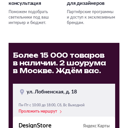
консультация
для дизайнеров
Подвесные
Поможем подобрать
Партнёрские программы
Каскадные
светильники под ваш
и доступ к эксклюзивным
интерьер и бюджет.
брендам.
Люстры на штанге
Большие люстры
Люстры-вентиляторы
Более 15 000 товаров
Комплектующие
в наличии. 2 шоурума
База
в Москве. Ждём вас.
ул. Лобненская, д. 18
Пн-Пт с 10:00 до 18:00, Сб, Вс Выходной
Проложить маршрут