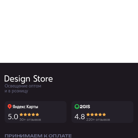
Подвесные
Каскадные
Люстры на штанге
Большие люстры
Люстры-вентиляторы
Комплектующие
База
Освещение оптом
и в розницу
5.0
4.8
50+ отзывов
220+ отзывов
ПРИНИМАЕМ К ОПЛАТЕ