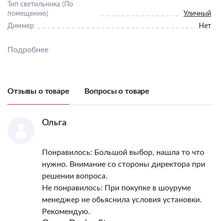
Тип светильника (По
помещению)
Уличный
Диммер
Нет
Пульт
Нет
Подробнее
Подходит для ванной
Нет
Подходит для детской
Нет
Цветовая температура
4000
Количество ламп
1
Отзывы о товаре
Вопросы о товаре
Тип цоколя лампы
LED
Максимальная мощность
лампы, Вт
Ольга
16
Напряжение питания
лампы, В
220
Понравилось: Большой выбор, нашла то что
Общая мощность, Вт
16
нужно. Внимание со стороны директора при
Светильник Высота, мм
45
решении вопроса.
Светильник Длина, мм
150
Не понравилось: При покупке в шоуруме
Светильник Ширина, мм
235
менеджер не обьяснила условия установки.
IP, степень
Рекомендую.
пылевлагозащиты
54