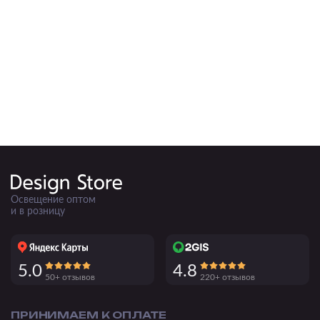
Подвесные
Каскадные
Люстры на штанге
Большие люстры
Люстры-вентиляторы
Комплектующие
База
Освещение оптом
и в розницу
5.0
4.8
50+ отзывов
220+ отзывов
ПРИНИМАЕМ К ОПЛАТЕ