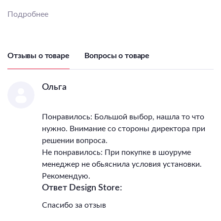
Тип светильника (По
Подробнее
помещению)
на кухню
Диммер
Нет
Пульт
Нет
Подходит для ванной
Нет
Отзывы о товаре
Вопросы о товаре
Подходит для детской
Нет
Количество ламп
1
Ольга
Тип цоколя лампы
GU10 LED
Максимальная мощность
лампы, Вт
10
Понравилось: Большой выбор, нашла то что
Напряжение питания
нужно. Внимание со стороны директора при
лампы, В
220
решении вопроса.
Общая мощность, Вт
10
Не понравилось: При покупке в шоуруме
Светильник Высота, мм
200
менеджер не обьяснила условия установки.
Светильник Диаметр, мм
60
Рекомендую.
IP, степень
Ответ Design Store:
пылевлагозащиты
20
Класс электро-
Спасибо за отзыв
безопасности
I