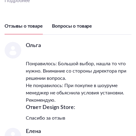
Подробнее
помещению)
в гостиную
Цветовая температура
4000
Количество ламп
1
Тип цоколя лампы
LED
Отзывы о товаре
Вопросы о товаре
Максимальная мощность
лампы, Вт
64
Напряжение питания
Ольга
лампы, В
220
Общая мощность, Вт
64
Понравилось: Большой выбор, нашла то что
Светильник Высота, мм
1070
нужно. Внимание со стороны директора при
Светильник Длина, мм
1190
решении вопроса.
IP, степень
Не понравилось: При покупке в шоуруме
пылевлагозащиты
20
менеджер не обьяснила условия установки.
Класс электро-
Рекомендую.
безопасности
I
Ответ Design Store:
Температурный режим
0...+40
Гарантия, месяцы
30
Спасибо за отзыв
Тип поверхности арматуры
глянцевый
Тип поверхности плафонов
глянцевый
Елена