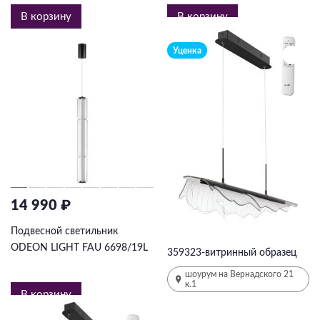
В корзину
В корзину
Уценка
14 990 ₽
16 019 ₽
24644
₽
-35%
Подвесной светильник
ODEON LIGHT FAU 6698/19L
359323-витринный образец
шоурум на Вернадского 21
к.1
В корзину