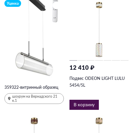
Уценка
12 410 ₽
22 918 ₽
35259
₽
-35%
Подвес ODEON LIGHT LULU
5454/5L
359322-витринный образец
шоурум на Вернадского 21
к.1
В корзину