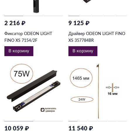
Подвесные
Каскадные
2 216 ₽
9 125 ₽
Люстры на штанге
Фиксатор ODEON LIGHT
Драйвер ODEON LIGHT FINO
Большие люстры
FINO XS 7154/2F
XS 357784BR
Люстры-вентиляторы
В корзину
В корзину
Комплектующие
База
10 059 ₽
11 540 ₽