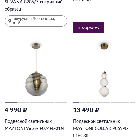
L45BS3K
SILVANA 8286/7-витринный
образец
шоурум на Лобненской,
д.18
В корзину
4 990 ₽
13 490 ₽
Подвесной светильник
Подвесной светильник
MAYTONI Vinare P074PL-01N
MAYTONI COLLAR P069PL-
L16G3K