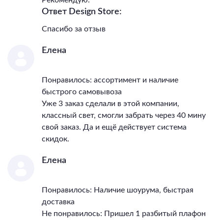
Светильник Диаметр, мм
400
Ответ Design Store:
IP, степень
пылевлагозащиты
43
Спасибо за отзыв
Класс электро-
безопасности
I
Елена
Температурный режим
0...+40
Гарантия, месяцы
36
Понравилось: ассортимент и наличие
Тип поверхности арматуры
глянцевый
быстрого самовывоза
Тип поверхности плафонов
матовый
Уже 3 заказ сделали в этой компании,
Материал декора
пластик
классный свет, смогли забрать через 40 мину
Цвет декора
хром
свой заказ. Да и ещё действует система
скидок.
Елена
Понравилось: Наличие шоурума, быстрая
доставка
Не понравилось: Пришел 1 разбитый плафон