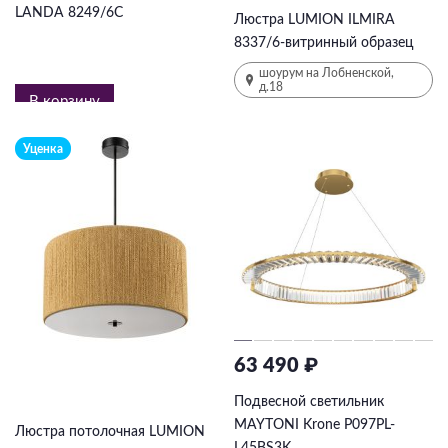
LANDA 8249/6C
Люстра LUMION ILMIRA
8337/6-витринный образец
шоурум на Лобненской,
д.18
В корзину
Уценка
63 490 ₽
7 665 ₽
15330
₽
-50%
Подвесной светильник
MAYTONI Krone P097PL-
Люстра потолочная LUMION