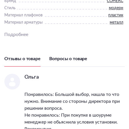
Бренд
СОНЕКС
Стиль
модерн
Материал плафонов
пластик
Материал арматуры
металл
Тип светильника (По
Подробнее
помещению)
Интерьерный
Компоненты входящие в
комплект
LED модуль/пульт ДУ
Цветовая температура
3000-4200-6300
Отзывы о товаре
Вопросы о товаре
Количество ламп
1
Тип цоколя лампы
LED
Максимальная мощность
Ольга
лампы, Вт
48
Напряжение питания
Понравилось: Большой выбор, нашла то что
лампы, В
180 - 260
нужно. Внимание со стороны директора при
Общая мощность, Вт
48
решении вопроса.
Светильник Высота, мм
55
Не понравилось: При покупке в шоуруме
Светильник Длина, мм
400
менеджер не обьяснила условия установки.
Светильник Ширина, мм
400
Рекомендую.