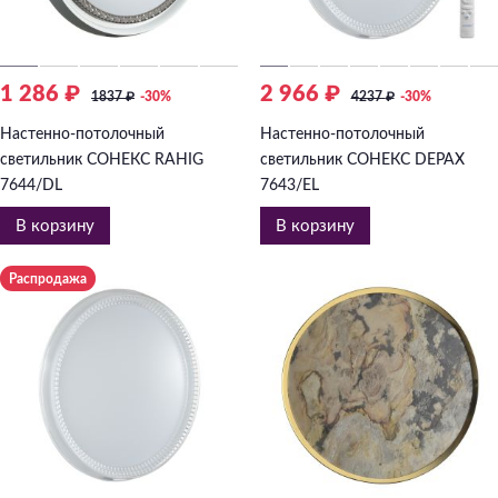
Подвесные
Каскадные
1 286 ₽
2 966 ₽
Люстры на штанге
1837
₽
-30%
4237
₽
-30%
Большие люстры
Настенно-потолочный
Настенно-потолочный
светильник СОНЕКС RAHIG
светильник СОНЕКС DEPAX
Люстры-вентиляторы
7644/DL
7643/EL
Комплектующие
В корзину
В корзину
База
Распродажа