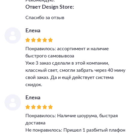
Ответ Design Store:
Общая мощность, Вт
70
Светильник Высота, мм
87
Спасибо за отзыв
Светильник Длина, мм
480
Светильник Ширина, мм
480
Елена
Светильник Диаметр, мм
480
IP, степень
Понравилось: ассортимент и наличие
пылевлагозащиты
43
быстрого самовывоза
Класс электро-
Уже 3 заказ сделали в этой компании,
безопасности
I
классный свет, смогли забрать через 40 мину
Температурный режим
0...+40
свой заказ. Да и ещё действует система
Гарантия, месяцы
36
скидок.
Тип поверхности арматуры
глянцевый
Тип поверхности плафонов
матовый
Елена
Материал декора
пластик
Цвет декора
золотой
Понравилось: Наличие шоурума, быстрая
доставка
Не понравилось: Пришел 1 разбитый плафон