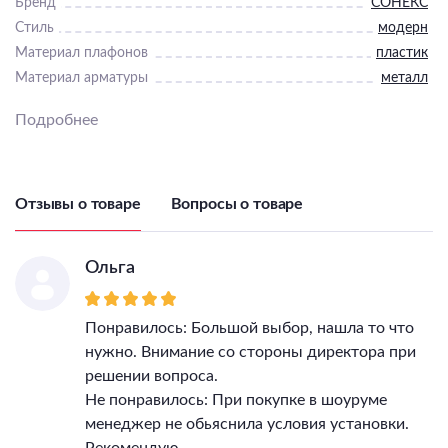
Бренд
СОНЕКС
Стиль
модерн
Материал плафонов
пластик
Материал арматуры
металл
в ванную комнату
,
в
Подробнее
Тип светильника (По
гостиную
,
в прихожую
,
в
помещению)
спальню
,
на кухню
Диммер
Нет
Пульт
Нет
Отзывы о товаре
Вопросы о товаре
Подходит для ванной
Нет
Подходит для детской
Нет
Компоненты входящие в
Ольга
комплект
LED модуль/пульт ДУ
Цветовая температура
3000-6000
Понравилось: Большой выбор, нашла то что
Количество ламп
1
нужно. Внимание со стороны директора при
Тип цоколя лампы
LED
решении вопроса.
Максимальная мощность
Не понравилось: При покупке в шоуруме
лампы, Вт
70
менеджер не обьяснила условия установки.
Напряжение питания
Рекомендую.
лампы, В
165 - 265