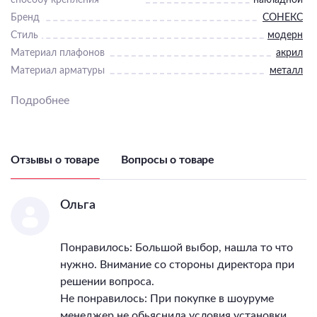
Бренд
СОНЕКС
Стиль
модерн
Материал плафонов
акрил
Материал арматуры
металл
Тип светильника (По
Для детской
,
в гостиную
,
в
Подробнее
помещению)
прихожую
,
в спальню
Диммер
Нет
Пульт
Нет
Подходит для ванной
Нет
Отзывы о товаре
Вопросы о товаре
Подходит для детской
Нет
Компоненты входящие в
комплект
Ольга
LED модуль
Цветовая температура
4000
Количество ламп
1
Понравилось: Большой выбор, нашла то что
Тип цоколя лампы
LED
нужно. Внимание со стороны директора при
Максимальная мощность
решении вопроса.
лампы, Вт
112
Не понравилось: При покупке в шоуруме
Напряжение питания
менеджер не обьяснила условия установки.