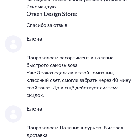
лампы, В
165 - 265
Рекомендую.
Общая мощность, Вт
112
Ответ Design Store:
Светильник Высота, мм
82
Светильник Диаметр, мм
500
Спасибо за отзыв
IP, степень
пылевлагозащиты
20
Елена
Класс электро-
безопасности
I
Понравилось: ассортимент и наличие
Температурный режим
0...+40
быстрого самовывоза
Гарантия, месяцы
30
Уже 3 заказ сделали в этой компании,
Тип поверхности арматуры
гальваника/глянцевый
классный свет, смогли забрать через 40 мину
Тип поверхности плафонов
глянцевый
свой заказ. Да и ещё действует система
Материал декора
металл
скидок.
Цвет декора
стальной; серебристый
Елена
Понравилось: Наличие шоурума, быстрая
доставка