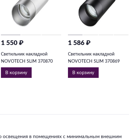
1 550 ₽
1 586 ₽
1
Светильник накладной
Светильник накладной
С
NOVOTECH SLIM 370870
NOVOTECH SLIM 370869
N
В корзину
В корзину
го освещения в помещениях с минимальным внешним