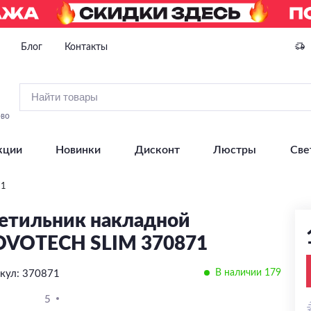
Блог
Контакты
ово
кции
Новинки
Дисконт
Люстры
Све
71
етильник накладной
VOTECH SLIM 370871
В наличии 179
кул: 370871
5