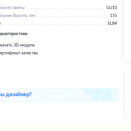
цоколя лампы
GU10
ильник Высота, мм
155
я
SLIM
характеристики
качать 3D-модель
ертификат качества
Вы дизайнер?