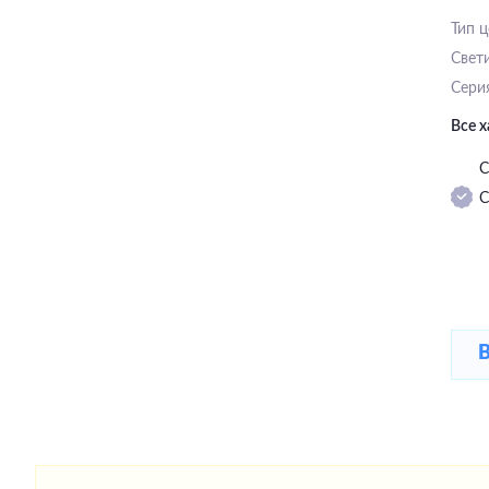
Тип 
Свет
Сери
Все 
С
С