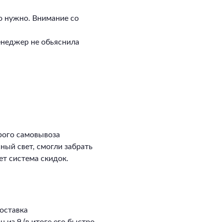
о нужно. Внимание со
енеджер не обьяснила
рого самовывоза
сный свет, смогли забрать
ет система скидок.
оставка