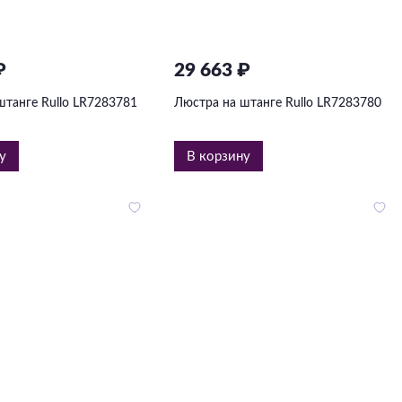
₽
29 663 ₽
штанге Rullo LR7283781
Люстра на штанге Rullo LR7283780
у
В корзину