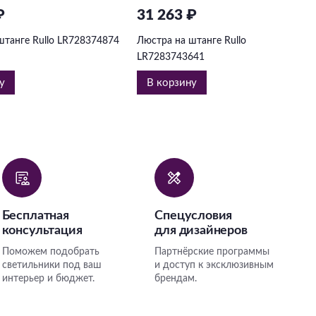
₽
31 263 ₽
штанге Rullo LR728374874
Люстра на штанге Rullo
LR7283743641
у
В корзину
Бесплатная
Спецусловия
консультация
для дизайнеров
Поможем подобрать
Партнёрские программы
светильники под ваш
и доступ к эксклюзивным
интерьер и бюджет.
брендам.