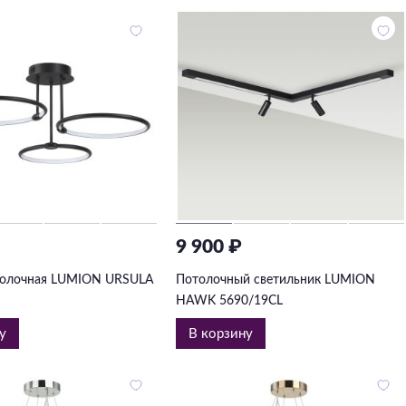
9 900 ₽
толочная LUMION URSULA
Потолочный светильник LUMION
HAWK 5690/19CL
у
В корзину