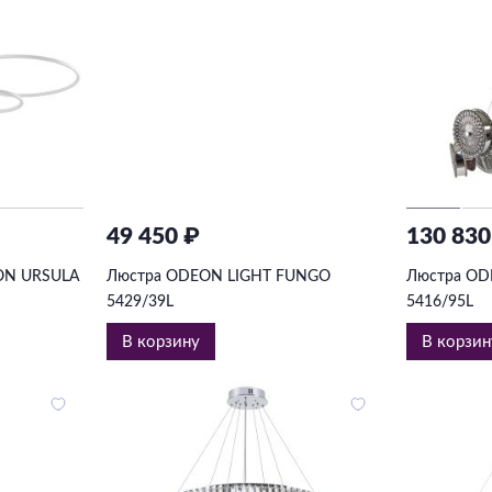
49 450 ₽
130 830
ION URSULA
Люстра ODEON LIGHT FUNGO
Люстра OD
5429/39L
5416/95L
В корзину
В корзин