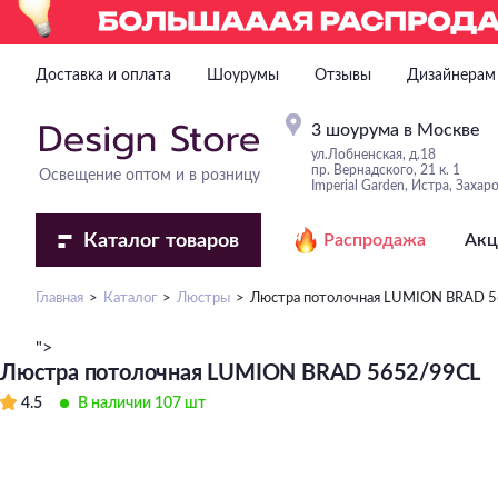
Доставка и оплата
Шоурумы
Отзывы
Дизайнерам
3 шоурума в Москве
ул.Лобненская, д.18
пр. Вернадского, 21 к. 1
Освещение оптом и в розницу
Imperial Garden, Истра, Захар
Каталог
товаров
Распродажа
Акц
Главная
Каталог
Люстры
Люстра потолочная LUMION BRAD 
">
Люстра потолочная LUMION BRAD 5652/99CL
4.5
В наличии 107 шт