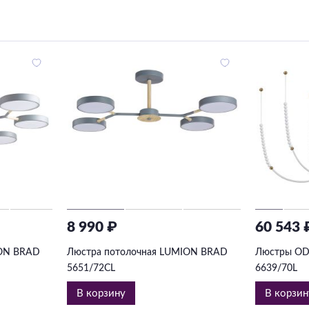
8 990 ₽
60 543 
ION BRAD
Люстра потолочная LUMION BRAD
Люстры OD
5651/72CL
6639/70L
В корзину
В корзин