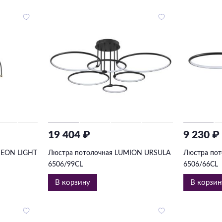
19 404 ₽
9 230 ₽
DEON LIGHT
Люстра потолочная LUMION URSULA
Люстра по
6506/99CL
6506/66CL
В корзину
В корзин