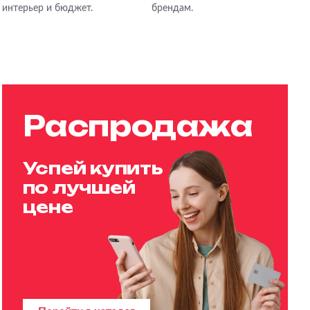
интерьер и бюджет.
брендам.
Распродажа
Успей купить
по лучшей
цене