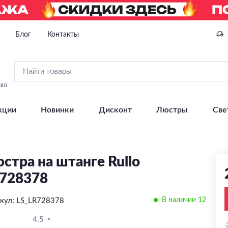
Блог
Контакты
ово
кции
Новинки
Дисконт
Люстры
Све
стра на штанге Rullo
728378
В наличии 12
кул: LS_LR728378
4.5