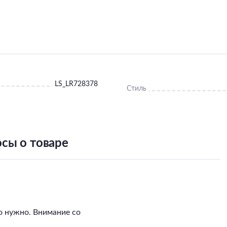
LS_LR728378
Стиль
сы о товаре
о нужно. Внимание со