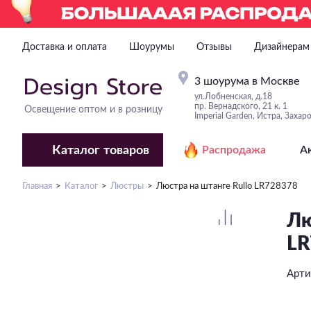
Доставка и оплата
Шоурумы
Отзывы
Дизайнерам
3 шоурума в Москве
ул.Лобненская, д.18
пр. Вернадского, 21 к. 1
Освещение оптом и в розницу
Imperial Garden, Истра, Захар
Каталог
товаров
Распродажа
А
Главная
Каталог
Люстры
Люстра на штанге Rullo LR728378
Лю
LR
Арти