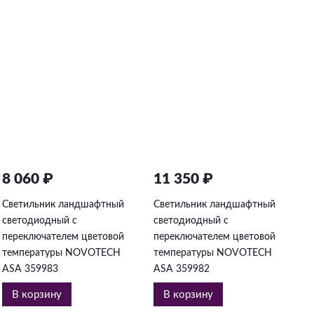
8 060 ₽
11 350 ₽
2
Светильник ландшафтный
Светильник ландшафтный
С
светодиодный с
светодиодный с
с
переключателем цветовой
переключателем цветовой
п
температуры NOVOTECH
температуры NOVOTECH
т
ASA 359983
ASA 359982
A
В корзину
В корзину