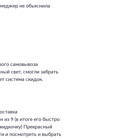
енеджер не обьяснила
рого самовывоза
сный свет, смогли забрать
ет система скидок.
оставка
 из 9 (в итоге его быстро
скидкочку) Прекрасный
ти и посмотреть и выбрать