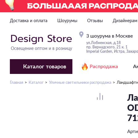
Доставка и оплата
Шоурумы
Отзывы
Дизайнерам
3 шоурума в Москве
ул.Лобненская, д.18
пр. Вернадского, 21 к. 1
Освещение оптом и в розницу
Imperial Garden, Истра, Захар
Каталог
товаров
Распродажа
А
Главная
Каталог
Уличные светильники распродажа
Ландшафтн
Ла
O
71
Арти