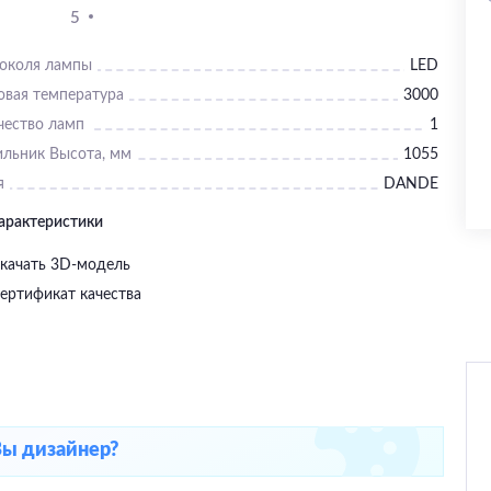
5
цоколя лампы
LED
овая температура
3000
чество ламп
1
ильник Высота, мм
1055
я
DANDE
характеристики
качать 3D-модель
ертификат качества
Вы дизайнер?