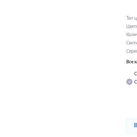
Тип 
Цвет
Коли
Свет
Сери
Все 
С
С