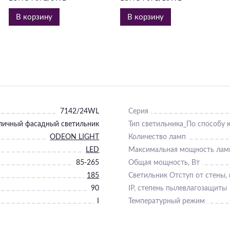
В корзину
В корзину
7142/24WL
Серия
личный фасадный светильник
Тип светильника_По способу 
ODEON LIGHT
Количество ламп
LED
Максимальная мощность лам
85-265
Общая мощность, Вт
185
Светильник Отступ от стены,
90
IP, степень пылевлагозащиты
I
Температурный режим
30
Диммер
Нет
Подходит для ванной