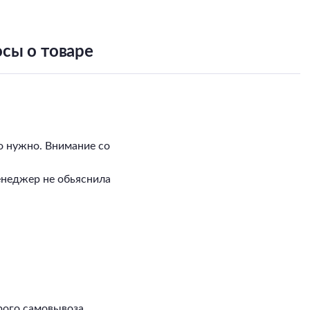
Нет
Цветовая температура
матовый
Тип поверхности плафонов
сы о товаре
о нужно. Внимание со
енеджер не обьяснила
рого самовывоза