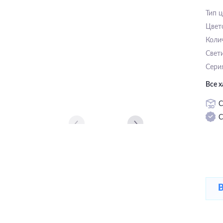
Тип 
Цвет
Коли
Свет
Сери
Все 
С
С