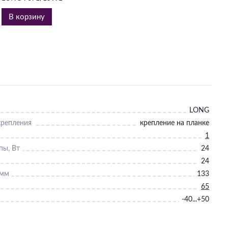
В корзину
LONG
крепления
крепление на планке
1
пы, Вт
24
24
 мм
133
65
-40...+50
Нет
Нет