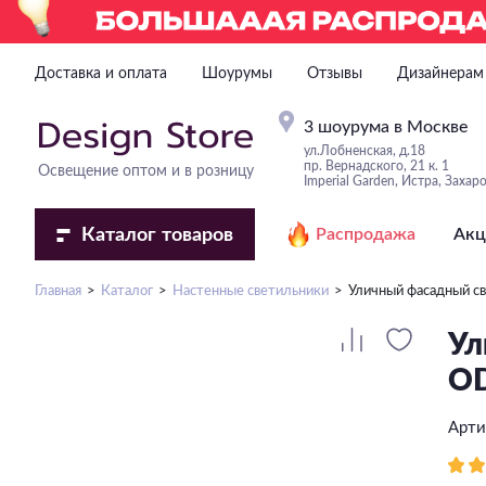
Доставка и оплата
Шоурумы
Отзывы
Дизайнерам
3 шоурума в Москве
ул.Лобненская, д.18
пр. Вернадского, 21 к. 1
Освещение оптом и в розницу
Imperial Garden, Истра, Захар
Каталог
товаров
Распродажа
Акц
Главная
Каталог
Настенные светильники
Уличный фасадный 
Ул
OD
Арти