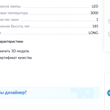
цоколя лампы
LED
овая температура
3000
чество ламп
1
ильник Высота, мм
185
я
LONG
характеристики
качать 3D-модель
ертификат качества
Вы дизайнер?