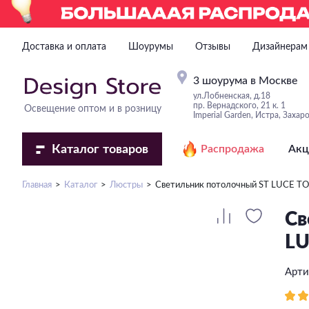
Доставка и оплата
Шоурумы
Отзывы
Дизайнерам
3 шоурума в Москве
ул.Лобненская, д.18
пр. Вернадского, 21 к. 1
Освещение оптом и в розницу
Imperial Garden, Истра, Захар
Каталог
товаров
Распродажа
Акц
Главная
Каталог
Люстры
Светильник потолочный ST LUCE T
Св
LU
Арти