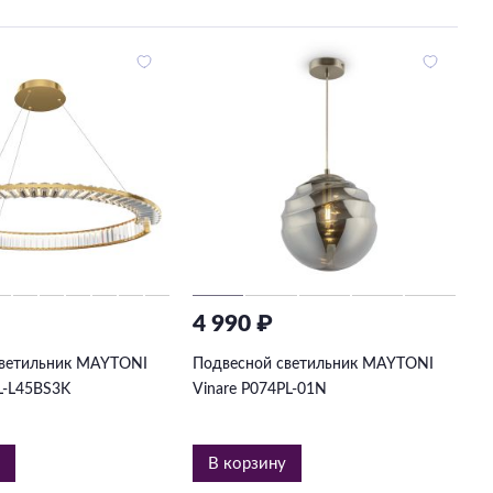
₽
4 990 ₽
светильник MAYTONI
Подвесной светильник MAYTONI
L-L45BS3K
Vinare P074PL-01N
у
В корзину