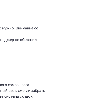
о нужно. Внимание со
енеджер не обьяснила
рого самовывоза
сный свет, смогли забрать
ет система скидок.