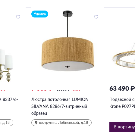
Уценка
7 665 ₽
63 490 
50%
15330
₽
-50%
 8337/6-
Люстра потолочная LUMION
Подвесной 
SILVANA 8286/7-витринный
Krone P097P
образец
, д.18
шоурум на Лобненской, д.18
В корзин