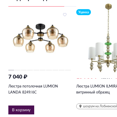
Уценка
7 040 ₽
15 750 ₽
31500
₽
-
Люстра потолочная LUMION
Люстра LUMION ILMIRA
LANDA 8249/6C
витринный образец
шоурум на Лобненской
В корзину