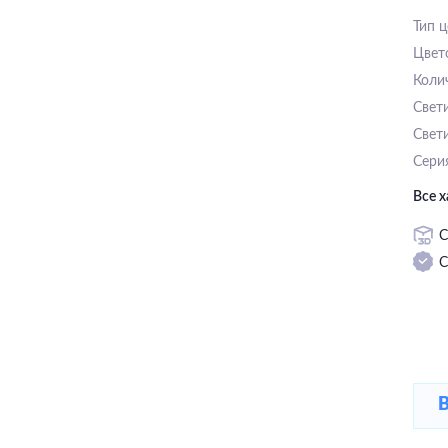
Тип 
Цвет
Коли
Свет
Свет
Сери
Все 
С
С