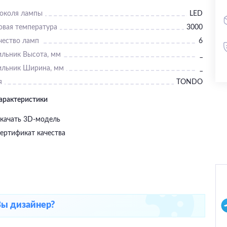
цоколя лампы
LED
овая температура
3000
чество ламп
6
ильник Высота, мм
_
ильник Ширина, мм
_
я
TONDO
характеристики
качать 3D-модель
ертификат качества
Вы дизайнер?