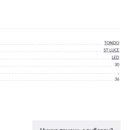
TONDO
ST LUCE
LED
30
_
36