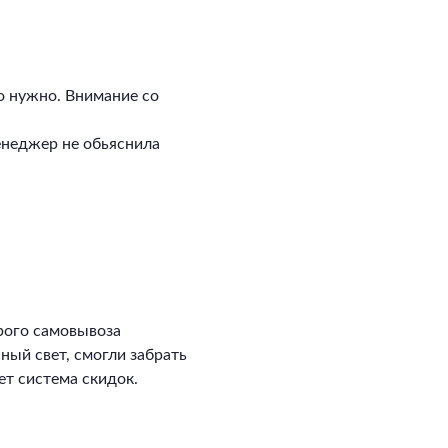
о нужно. Внимание со
енеджер не обьяснила
рого самовывоза
сный свет, смогли забрать
ет система скидок.