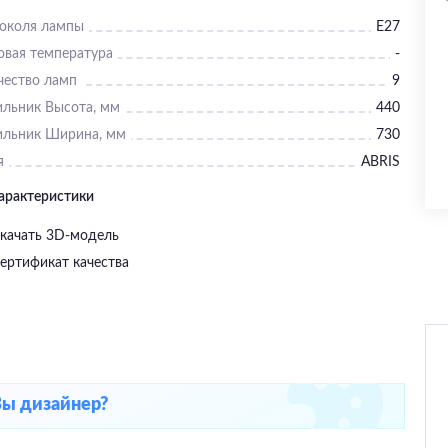
цоколя лампы
E27
овая температура
-
чество ламп
9
ильник Высота, мм
440
ильник Ширина, мм
730
я
ABRIS
характеристики
качать 3D-модель
ертификат качества
Вы дизайнер?