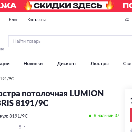
Блог
Контакты
ово
кции
Новинки
Дисконт
Люстры
Све
8191/9C
стра потолочная LUMION
RIS 8191/9C
В наличии 37
кул: 8191/9C
5