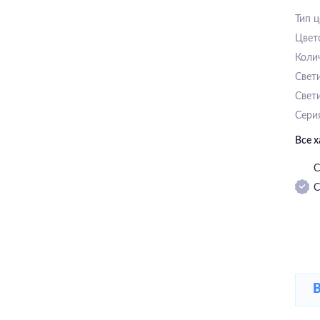
Тип 
Цвет
Коли
Свет
Свет
Сери
Все 
С
С