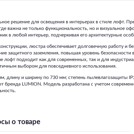
ное решение для освещения в интерьерах в стиле лофт. Пр
 где важна не только функциональность, но и визуальное о
ик в любой интерьер, подчеркивая его архитектурные особ
онструкции, люстра обеспечивает долговечную работу и бе
ичие защитного заземления, повышая уровень безопасности 
е лофт подходит как для современных, так и для индустри
тичным выбором для повседневного использования.
мм, длину и ширину по 730 мм; степень пылевлагозащиты I
от бренда LUMION. Модель разработана с учетом современн
ьность.
сы о товаре