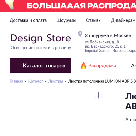
Доставка и оплата
Шоурумы
Отзывы
Дизайнерам
3 шоурума в Москве
ул.Лобненская, д.18
пр. Вернадского, 21 к. 1
Освещение оптом и в розницу
Imperial Garden, Истра, Захар
Каталог
товаров
Распродажа
А
Главная
Каталог
Люстры
Люстра потолочная LUMION ABRIS 
Лю
AB
Арти