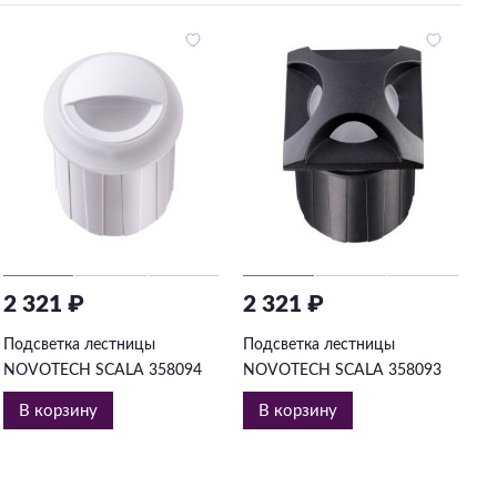
2 321 ₽
2 321 ₽
2
Подсветка лестницы
Подсветка лестницы
П
NOVOTECH SCALA 358094
NOVOTECH SCALA 358093
N
В корзину
В корзину