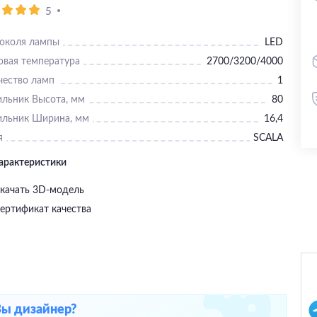
5
цоколя лампы
LED
овая температура
2700/3200/4000
чество ламп
1
ильник Высота, мм
80
ильник Ширина, мм
16,4
я
SCALA
характеристики
качать 3D-модель
ертификат качества
Вы дизайнер?