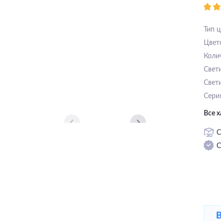
Тип 
Цвет
Коли
Свет
Свет
Сери
Все 
С
С