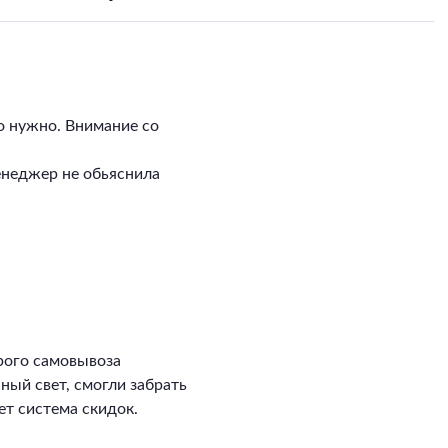
о нужно. Внимание со
енеджер не обьяснила
рого самовывоза
сный свет, смогли забрать
ет система скидок.