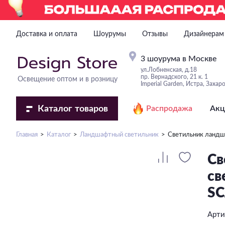
Доставка и оплата
Шоурумы
Отзывы
Дизайнерам
3 шоурума в Москве
ул.Лобненская, д.18
пр. Вернадского, 21 к. 1
Освещение оптом и в розницу
Imperial Garden, Истра, Захар
Каталог
товаров
Распродажа
Акц
Главная
Каталог
Ландшафтный светильник
Светильник ланд
Св
св
SC
Арти