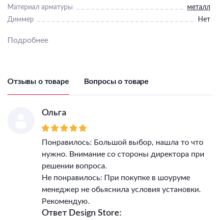
Материал арматуры
металл
Диммер
Нет
Пульт
Нет
Подробнее
Подходит для ванной
Нет
Подходит для детской
Нет
Количество ламп
1
Тип цоколя лампы
Отзывы о товаре
Вопросы о товаре
E27
Максимальная мощность
лампы, Вт
18
Ольга
Напряжение питания
лампы, В
220-240
Общая мощность, Вт
18
Понравилось: Большой выбор, нашла то что
Светильник Высота, мм
900
нужно. Внимание со стороны директора при
Светильник Длина, мм
120
решении вопроса.
Светильник Ширина, мм
120
Не понравилось: При покупке в шоуруме
IP, степень
менеджер не обьяснила условия установки.
пылевлагозащиты
54
Рекомендую.
Класс электро-
Ответ Design Store:
безопасности
I