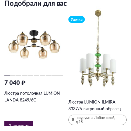
Подобрали для вас
Уценка
7 040 ₽
15 750 ₽
31500
₽
-50%
Люстра потолочная LUMION
LANDA 8249/6C
Люстра LUMION ILMIRA
8337/6-витринный образец
шоурум на Лобненской,
д.18
В корзину