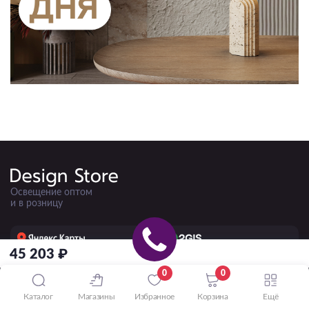
Освещение оптом
и в розницу
45 203 ₽
5.0
4.8
50+ отзывов
220+ отзывов
0
0
Каталог
Магазины
Избранное
Корзина
Ещё
ПРИНИМАЕМ К ОПЛАТЕ