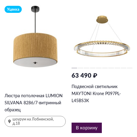
Уценка
63 490 ₽
7 665 ₽
15330
₽
-50%
Подвесной светильник
MAYTONI Krone P097PL-
Люстра потолочная LUMION
L45BS3K
SILVANA 8286/7-витринный
образец
шоурум на Лобненской,
д.18
В корзину