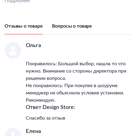
Подробнее
Напряжение питания
лампы, В
220
Общая мощность, Вт
640
Светильник Высота, мм
1330
Отзывы о товаре
Вопросы о товаре
Светильник Длина, мм
1230
Светильник Ширина, мм
360
IP, степень
Ольга
пылевлагозащиты
20
Класс электро-
Понравилось: Большой выбор, нашла то что
безопасности
I
нужно. Внимание со стороны директора при
Температурный режим
0...+40
решении вопроса.
Гарантия, месяцы
30
Не понравилось: При покупке в шоуруме
Диммер
Нет
менеджер не обьяснила условия установки.
Пульт
Нет
Рекомендую.
Подходит для ванной
Нет
Ответ Design Store:
Подходит для детской
Нет
Цветовая температура
_
Спасибо за отзыв
Тип поверхности арматуры
матовый
Елена
Тип поверхности плафонов
матовый