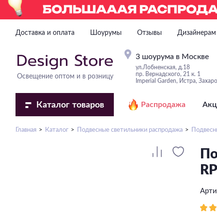
Доставка и оплата
Шоурумы
Отзывы
Дизайнерам
3 шоурума в Москве
ул.Лобненская, д.18
пр. Вернадского, 21 к. 1
Освещение оптом и в розницу
Imperial Garden, Истра, Захар
Каталог
товаров
Распродажа
Акц
Главная
Каталог
Подвесные светильники распродажа
Подвесн
По
RP
Арти