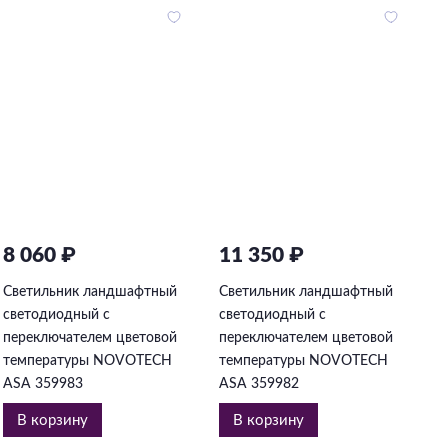
8 060 ₽
11 350 ₽
2
Светильник ландшафтный
Светильник ландшафтный
С
светодиодный с
светодиодный с
с
переключателем цветовой
переключателем цветовой
п
температуры NOVOTECH
температуры NOVOTECH
т
ASA 359983
ASA 359982
A
В корзину
В корзину