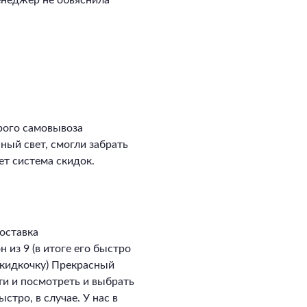
енеджер не обьяснила
рого самовывоза
сный свет, смогли забрать
ет система скидок.
оставка
 из 9 (в итоге его быстро
скидкочку) Прекрасный
ти и посмотреть и выбрать
стро, в случае. У нас в