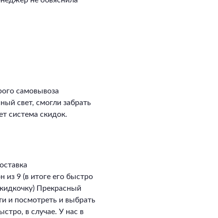
енеджер не обьяснила
рого самовывоза
сный свет, смогли забрать
ет система скидок.
оставка
 из 9 (в итоге его быстро
скидкочку) Прекрасный
ти и посмотреть и выбрать
стро, в случае. У нас в