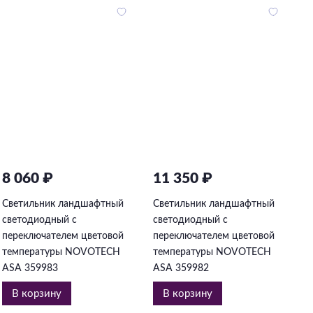
8 060 ₽
11 350 ₽
2
Светильник ландшафтный
Светильник ландшафтный
С
светодиодный с
светодиодный с
с
переключателем цветовой
переключателем цветовой
п
температуры NOVOTECH
температуры NOVOTECH
т
ASA 359983
ASA 359982
A
В корзину
В корзину