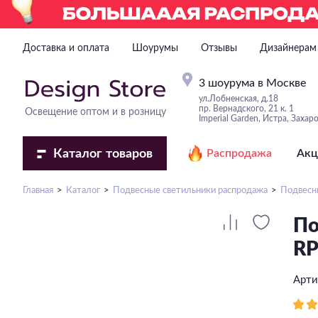
Доставка и оплата
Шоурумы
Отзывы
Дизайнерам
3 шоурума в Москве
ул.Лобненская, д.18
пр. Вернадского, 21 к. 1
Освещение оптом и в розницу
Imperial Garden, Истра, Захар
Каталог
товаров
Распродажа
Акц
Главная
Каталог
Подвесные светильники распродажа
Подвесн
По
RP
Арти