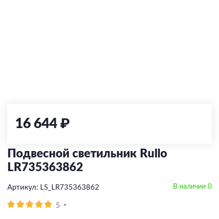
По типу управления
LED
Классические
Сменная лампа
Встраиваемые
С 2 и более лампами
Диммируемые
Встраиваемый
По типу управления
По типу управления
По типу
С выключателем
Сменная лампа
Диммируемые
LED
С 1 лампой
Накладной
По типу
По цоколю
Без управления
Без управления
Накладные
С зарядкой для телефона
Накладные
Угловой
Тип ламп
По типу управления
Работает с Алисой
Работает с Алисой
Высоковольтные (220V)
Подвесные
E27
Со сменой цветовой температуры
Встраиваемые
Комплектующие
С пультом
С пультом
LED
Диммируемый
Низковольтные (24V/48V)
Парковые
E14
Тип ламп
По типу ламп
Со сменой цветовой температуры
С датчиком движения
Сменная лампа
Модульные системы
Грунтовые
GU10
Экран
LED
Напольные/Настольные
LED
GU5.3
Блок питания
По месту применения
Тип ламп
Сменная лампа
Прожекторы
Сменная лампа
G9
Заглушки
На кухню
LED
16 644 ₽
GX53
Светильники-конструктор
В гостиную
Сменная лампа
В спальню
Серия FINO XS
Подвесной светильник Rullo
В зал
Серия FINO
LR735363862
Для прихожей
В наличии 0
Артикул: LS_LR735363862
По виду
5
Потолочные