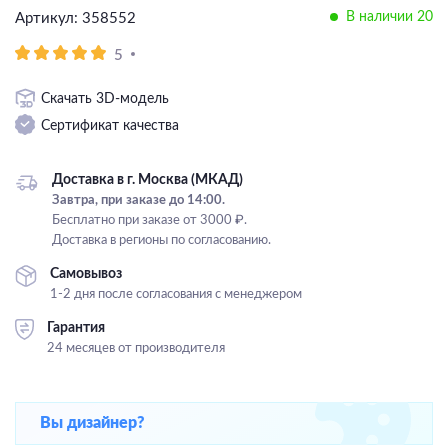
В наличии 20
Артикул: 358552
Подвесные
Каскадные
5
Люстры на штанге
Скачать 3D-модель
Большие люстры
Сертификат качества
Люстры-вентиляторы
Доставка в г. Москва (МКАД)
Комплектующие
Завтра, при заказе до 14:00.
Бесплатно при заказе от 3000 ₽.
База
Доставка в регионы по согласованию.
Самовывоз
1-2 дня после согласования с менеджером
Гарантия
24 месяцев от производителя
Вы дизайнер?