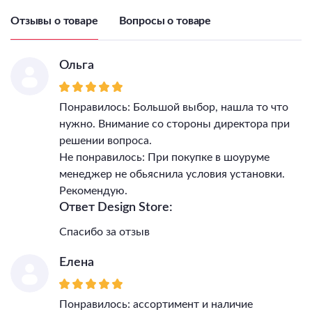
Подходит для детской
Нет
Отзывы о товаре
Вопросы о товаре
Цветовая температура
4000
Количество ламп
1
Ольга
Тип цоколя лампы
LED
Максимальная мощность
лампы, Вт
12
Понравилось: Большой выбор, нашла то что
Напряжение питания
нужно. Внимание со стороны директора при
лампы, В
48
решении вопроса.
Общая мощность, Вт
12
Не понравилось: При покупке в шоуруме
Светильник Высота, мм
1000
менеджер не обьяснила условия установки.
Светильник Длина, мм
60
Рекомендую.
Светильник Ширина, мм
60
Ответ Design Store:
IP, степень
пылевлагозащиты
20
Спасибо за отзыв
Класс электро-
безопасности
II
Елена
Гарантия, месяцы
24
Тип поверхности плафонов
матовый
Понравилось: ассортимент и наличие