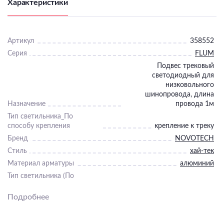
Характеристики
Артикул
358552
Серия
FLUM
Подвес трековый
светодиодный для
низковольного
шинопровода, длина
Назначение
провода 1м
Тип светильника_По
способу крепления
крепление к треку
Бренд
NOVOTECH
Стиль
хай-тек
Материал арматуры
алюминий
Тип светильника (По
помещению)
офисные
Подробнее
Диммер
Нет
Пульт
Нет
Подходит для ванной
Нет