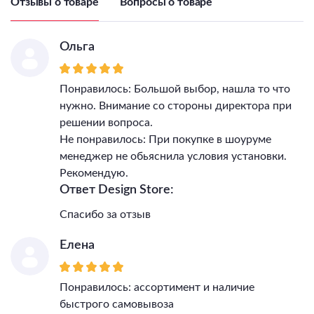
Отзывы о товаре
Вопросы о товаре
Цветовая температура
4000
Количество ламп
1
Ольга
Тип цоколя лампы
LED
Максимальная мощность
лампы, Вт
12
Понравилось: Большой выбор, нашла то что
Напряжение питания
нужно. Внимание со стороны директора при
лампы, В
48
решении вопроса.
Общая мощность, Вт
12
Не понравилось: При покупке в шоуруме
Светильник Высота, мм
1000
менеджер не обьяснила условия установки.
Светильник Длина, мм
88
Рекомендую.
Светильник Ширина, мм
88
Ответ Design Store:
IP, степень
пылевлагозащиты
20
Спасибо за отзыв
Класс электро-
безопасности
II
Елена
Гарантия, месяцы
24
Тип поверхности плафонов
матовый
Понравилось: ассортимент и наличие
быстрого самовывоза