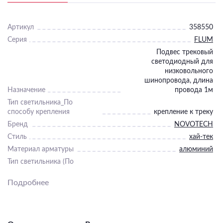
Артикул
358550
Серия
FLUM
Подвес трековый
светодиодный для
низковольного
шинопровода, длина
Назначение
провода 1м
Тип светильника_По
способу крепления
крепление к треку
Бренд
NOVOTECH
Стиль
хай-тек
Материал арматуры
алюминий
Тип светильника (По
помещению)
офисные
Подробнее
Диммер
Нет
Пульт
Нет
Подходит для ванной
Нет
Подходит для детской
Нет