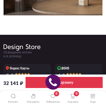
Освещение оптом
и в розницу
5.0
4.8
50+ отзывов
220+ отзывов
В корзину
32 141 ₽
ПРИНИМАЕМ К ОПЛАТЕ
0
0
Каталог
Магазины
Избранное
Корзина
Ещё