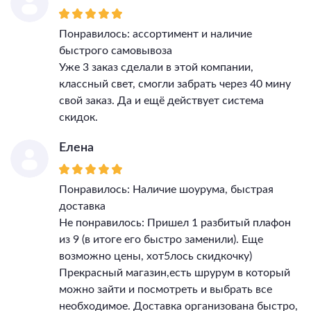
Подходит для ванной
Нет
Подходит для детской
Нет
Понравилось: ассортимент и наличие
Компоненты входящие в
быстрого самовывоза
комплект
-
Уже 3 заказ сделали в этой компании,
Цветовая температура
-
классный свет, смогли забрать через 40 мину
Тип поверхности арматуры
покраска/матовый
свой заказ. Да и ещё действует система
Тип поверхности плафонов
глянцевый
скидок.
Материал декора
стекло
Цвет декора
цветной
Елена
Понравилось: Наличие шоурума, быстрая
доставка
Не понравилось: Пришел 1 разбитый плафон
из 9 (в итоге его быстро заменили). Еще
возможно цены, хот5лось скидкочку)
Прекрасный магазин,есть шрурум в который
можно зайти и посмотреть и выбрать все
необходимое. Доставка организована быстро,