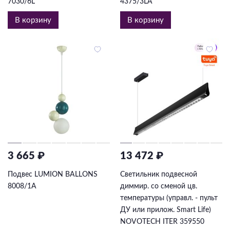
7030/6L
4375/3LA
В корзину
В корзину
3 665 ₽
13 472 ₽
Подвес LUMION BALLONS
Светильник подвесной
8008/1A
диммир. со сменой цв.
температуры (управл. - пульт
ДУ или прилож. Smart Life)
NOVOTECH ITER 359550