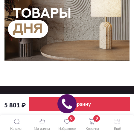
В корзину
5 801 ₽
Освещение оптом
и в розницу
0
0
Каталог
Магазины
Избранное
Корзина
Ещё