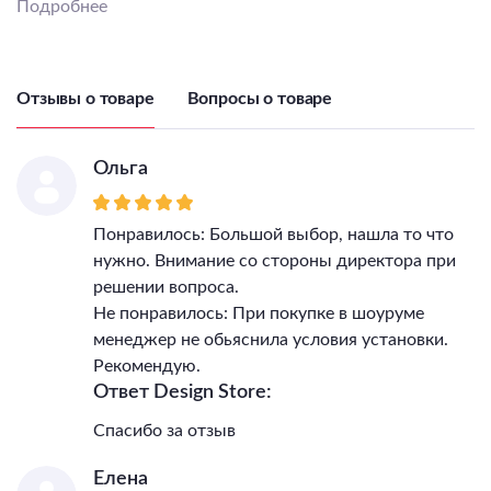
Подробнее
Напряжение питания
лампы, В
220-240
Общая мощность, Вт
40
Светильник Высота, мм
1860
Отзывы о товаре
Вопросы о товаре
Светильник Высота без
цепи, мм
-
Светильник Длина, мм
170
Ольга
Светильник Ширина, мм
170
Светильник Отступ от
Понравилось: Большой выбор, нашла то что
стены, мм
-
нужно. Внимание со стороны директора при
Светильник Диаметр, мм
170
решении вопроса.
IP, степень
пылевлагозащиты
20
Не понравилось: При покупке в шоуруме
Класс электро-
менеджер не обьяснила условия установки.
безопасности
I
Рекомендую.
Температурный режим
0...+40
Ответ Design Store:
Гарантия, месяцы
30
Спасибо за отзыв
Диммер
Нет
Пульт
Нет
Елена