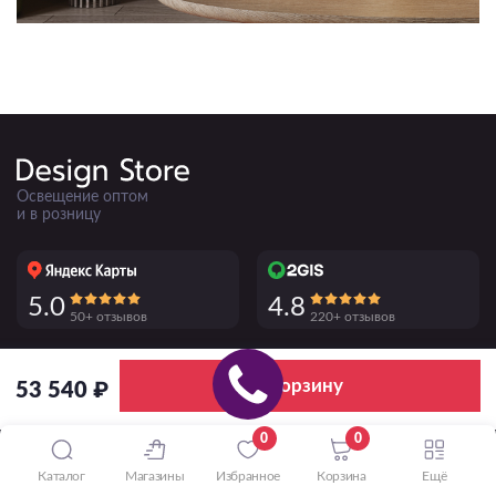
Освещение оптом
и в розницу
5.0
4.8
50+ отзывов
220+ отзывов
ПРИНИМАЕМ К ОПЛАТЕ
В корзину
53 540 ₽
0
0
Каталог
Магазины
Избранное
Корзина
Ещё