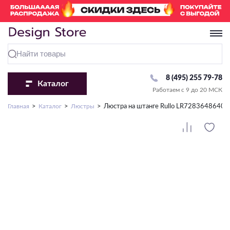
8 (495) 255 79-78
Каталог
Работаем с 9 до 20 МСК
Перейти в раздел «Люстры»
Перейти в раздел «Светильники»
Перейти в раздел «Бра и Настенные светильники»
Перейти в раздел «Споты»
Перейти в раздел «Настольные лампы»
Перейти в раздел «Торшеры»
Перейти в раздел «Трековые системы»
Перейти в раздел «Уличное освещение»
Перейти в раздел «Точечные светильники»
Перейти в раздел «Лампочки»
Перейти в раздел «Светодиодная подсветка»
Главная
Каталог
Люстры
Люстра на штанге Rullo LR7283648640
Тип крепления
Комплектующие
По виду
По виду
Комплектующие
По виду
Комплектующие
Комплектующие
Комплектующие
По виду
По типу
На крюк
С абажуром
С 1 лампой
Плафон/Основание
Классические
Для высоковольтных (220V)
Комплектующие
Рамки
Сменная лампа
Стандартная
По виду
Потолочное крепление
Подсветка картин
С 2 и более лампами
Современные
Для модульных систем
Драйвер
LED модуль
С изменением температуры света
По виду
По виду
Подвесные
Направленного света
Накладные
Декоративные
Для низковольтных (24V/48V)
С RGB
Тип ламп
По виду
По температуре света
Настенно-потолочные
Декоративные
Ландшафтные
Бра
Встраиваемые
Со столиком
Влагозащищенная
По способу монтажа
LED
Линейные/Офисные
Детские
Фасадные
Влагостойкие
2700-3000K
Настенные светильники
Тип ламп
Тип ламп
Профиль
Сменная лампа
Подсветка лестниц
Офисные
Накладные/Подвесные
Потолочные
Под покраску
4000-4200K