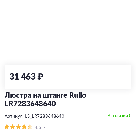
По типу управления
LED
Классические
Сменная лампа
Встраиваемые
С 2 и более лампами
Диммируемые
Встраиваемый
По типу управления
По типу управления
По типу
С выключателем
Сменная лампа
Диммируемые
LED
С 1 лампой
Накладной
По типу
По цоколю
Без управления
Без управления
Накладные
С зарядкой для телефона
Накладные
Угловой
Тип ламп
По типу управления
Работает с Алисой
Работает с Алисой
Высоковольтные (220V)
Подвесные
E27
Со сменой цветовой температуры
Встраиваемые
Комплектующие
С пультом
С пультом
LED
Диммируемый
Низковольтные (24V/48V)
Парковые
E14
Тип ламп
По типу ламп
Со сменой цветовой температуры
С датчиком движения
Сменная лампа
Модульные системы
Грунтовые
GU10
Экран
LED
Напольные/Настольные
LED
GU5.3
Блок питания
По месту применения
Тип ламп
Сменная лампа
Прожекторы
Сменная лампа
G9
Заглушки
На кухню
LED
31 463 ₽
GX53
Светильники-конструктор
В гостиную
Сменная лампа
В спальню
Серия FINO XS
Люстра на штанге Rullo
В зал
Серия FINO
LR7283648640
Для прихожей
В наличии 0
Артикул: LS_LR7283648640
По виду
4.5
Потолочные