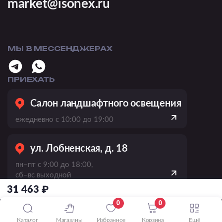
market@isonex.ru
МЫ В МЕССЕНДЖЕРАХ
ПРИЕХАТЬ
Салон ландшафтного освещения
ежедневно с 10:00 до 19:00
ул. Лобненская, д. 18
пн–пт с 9:00 до 18:00,
сб–вс выходной
31 463 ₽
пр-кт Вернадского, 21, к. 1
0
0
ежедневно
Каталог
Магазины
Избранное
Корзина
Ещё