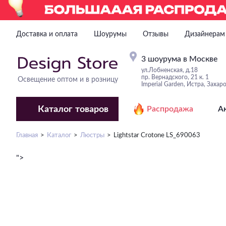
Доставка и оплата
Шоурумы
Отзывы
Дизайнерам
3 шоурума в Москве
ул.Лобненская, д.18
пр. Вернадского, 21 к. 1
Освещение оптом и в розницу
Imperial Garden, Истра, Захар
Каталог
товаров
Распродажа
А
Главная
Каталог
Люстры
Lightstar Crotone LS_690063
">