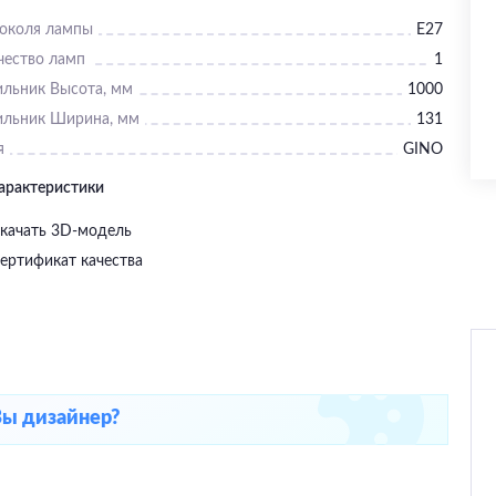
цоколя лампы
E27
чество ламп
1
ильник Высота, мм
1000
ильник Ширина, мм
131
я
GINO
характеристики
качать 3D-модель
ертификат качества
Вы дизайнер?