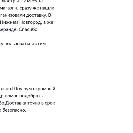
и люстры - 2 месяца
магазин, сразу же нашли
ганизовали доставку. В
в Нижнем Новгород, а же
 веранде. Спасибо
у пользоваться этим
ально Шоу рум огромный
ндр помог подобрать
о.Доставка точно в срок
 безопасно.