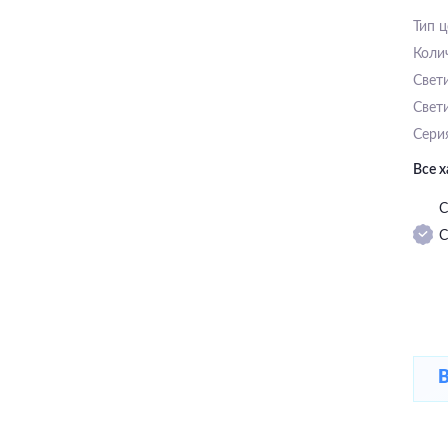
Тип 
Коли
Свет
Свет
Сери
Все 
С
С