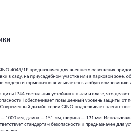
ики
NO 4048/1F предназначен для внешнего освещения придомо
и в саду, на приусадебном участке или в парковой зоне, о
ле модерн и гармонично вписывается в любую композицию
щиты IP44 светильник устойчив к пыли и влаге, что делае
зопасности I обеспечивает повышенный уровень защиты от 
Современный дизайн серии GINO подчеркивает элегантность
 — 1000 мм, длина — 151 мм, ширина — 131 мм. Использова
тветствует стандартам безопасности и предназначен для у
олнения.