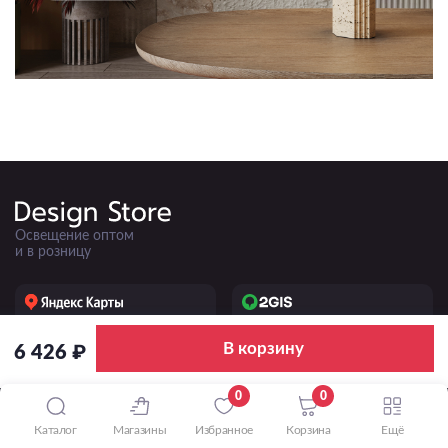
Освещение оптом
и в розницу
5.0
4.8
50+ отзывов
220+ отзывов
В корзину
6 426 ₽
ПРИНИМАЕМ К ОПЛАТЕ
0
0
Каталог
Магазины
Избранное
Корзина
Ещё