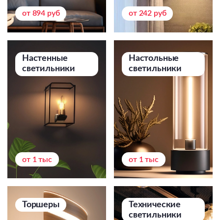
Подвесные
от 894 руб
от 242 руб
Каскадные
Люстры на штанге
Большие люстры
Настенные
Настольные
светильники
светильники
Люстры-вентиляторы
Комплектующие
База
от 1 тыс
от 1 тыс
Торшеры
Технические
светильники