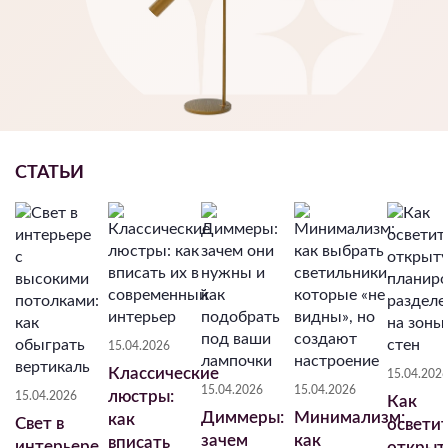
СТАТЬИ
15.04.2026
Классические
15.04.202
15.04.2026
15.04.2026
люстры:
15.04.2026
Как
Диммеры:
Минимализм:
как
Свет в
освети
зачем
как
вписать
интерьере
открыт