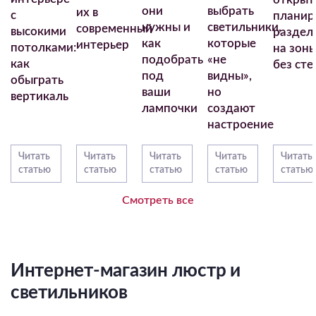
они
выбрать
их в
с
планир
нужны и
светильники,
современный
высокими
раздел
как
которые
интерьер
потолками:
на зон
подобрать
«не
как
без сте
под
видны»,
обыграть
ваши
но
вертикаль
лампочки
создают
настроение
Читать
Читать
Читать
Читать
Читать
статью
статью
статью
статью
статью
Смотреть все
Интернет-магазин люстр и
светильников