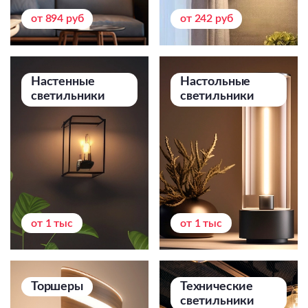
Подвесные
от 894 руб
от 242 руб
Каскадные
Люстры на штанге
Большие люстры
Настенные
Настольные
светильники
светильники
Люстры-вентиляторы
Комплектующие
База
от 1 тыс
от 1 тыс
Торшеры
Технические
светильники