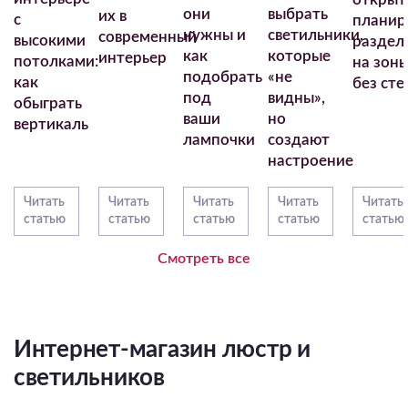
они
выбрать
их в
с
планир
нужны и
светильники,
современный
высокими
раздел
как
которые
интерьер
потолками:
на зон
подобрать
«не
как
без сте
под
видны»,
обыграть
ваши
но
вертикаль
лампочки
создают
настроение
Читать
Читать
Читать
Читать
Читать
статью
статью
статью
статью
статью
Смотреть все
Интернет-магазин люстр и
светильников