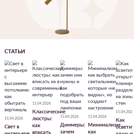
СТАТЬИ
15.04.2026
Классические
15.04.202
15.04.2026
15.04.2026
люстры:
15.04.2026
Как
Диммеры:
Минимализм:
как
Свет в
освети
зачем
как
вписать
интерьере
открыт