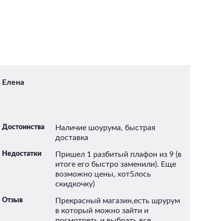
Елена
А
Достоинства
Наличие шоурума, быстрая
До
доставка
Недостатки
Пришел 1 разбитый плафон из 9 (в
итоге его быстро заменили). Еще
возможно цены, хот5лось
скидкочку)
Отзыв
Прекрасный магазин,есть шрурум
в который можно зайти и
посмотреть и выбрать все