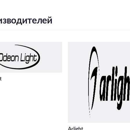
изводителей
t
Arlight