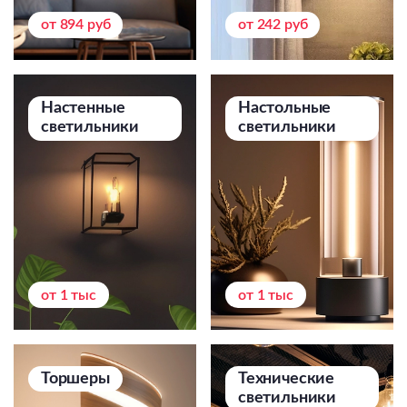
Подвесные
от 894 руб
от 242 руб
Каскадные
Люстры на штанге
Большие люстры
Настенные
Настольные
светильники
светильники
Люстры-вентиляторы
Комплектующие
База
от 1 тыс
от 1 тыс
Торшеры
Технические
светильники