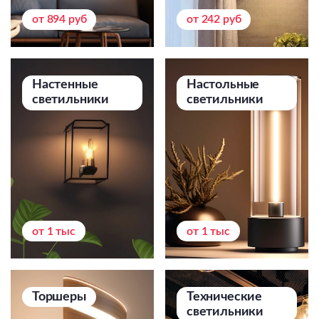
Подвесные
от 894 руб
от 242 руб
Каскадные
Люстры на штанге
Большие люстры
Настенные
Настольные
светильники
светильники
Люстры-вентиляторы
Комплектующие
База
от 1 тыс
от 1 тыс
Торшеры
Технические
светильники