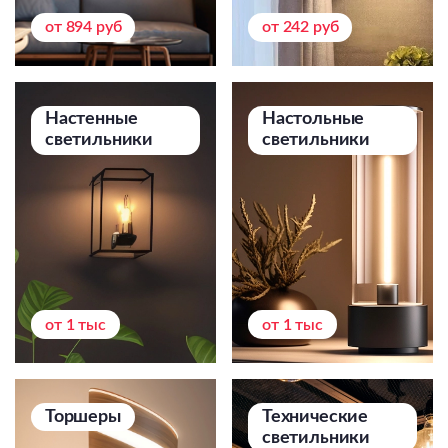
Подвесные
от 894 руб
от 242 руб
Каскадные
Люстры на штанге
Большие люстры
Настенные
Настольные
светильники
светильники
Люстры-вентиляторы
Комплектующие
База
от 1 тыс
от 1 тыс
Торшеры
Технические
светильники