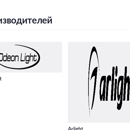
изводителей
t
Arlight