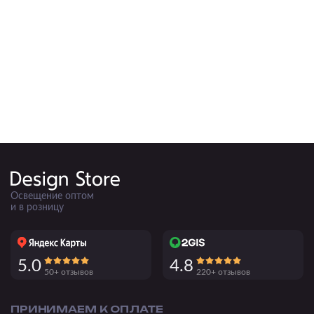
Подвесные
Каскадные
Люстры на штанге
Большие люстры
Люстры-вентиляторы
Комплектующие
База
Освещение оптом
и в розницу
5.0
4.8
50+ отзывов
220+ отзывов
ПРИНИМАЕМ К ОПЛАТЕ