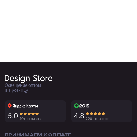
Подвесные
Каскадные
Люстры на штанге
Большие люстры
Люстры-вентиляторы
Комплектующие
База
Освещение оптом
и в розницу
5.0
4.8
50+ отзывов
220+ отзывов
ПРИНИМАЕМ К ОПЛАТЕ