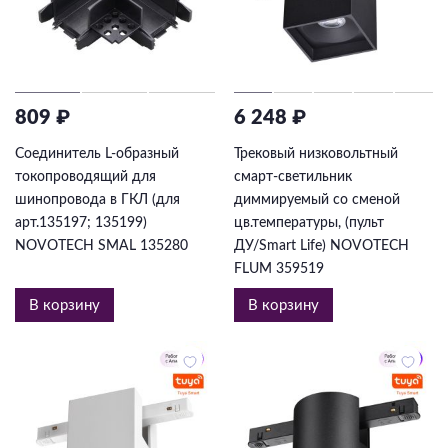
809 ₽
6 248 ₽
Соединитель L-образный
Трековый низковольтный
токопроводящий для
смарт-светильник
шинопровода в ГКЛ (для
диммируемый со сменой
арт.135197; 135199)
цв.температуры, (пульт
NOVOTECH SMAL 135280
ДУ/Smart Life) NOVOTECH
FLUM 359519
В корзину
В корзину