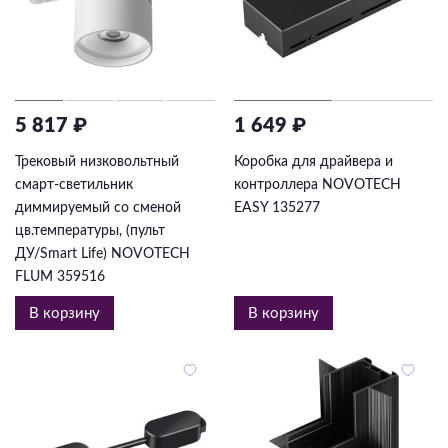
5 817 ₽
1 649 ₽
Трековый низковольтный
Коробка для драйвера и
смарт-светильник
контроллера NOVOTECH
диммируемый со сменой
EASY 135277
цв.температуры, (пульт
ДУ/Smart Life) NOVOTECH
FLUM 359516
В корзину
В корзину