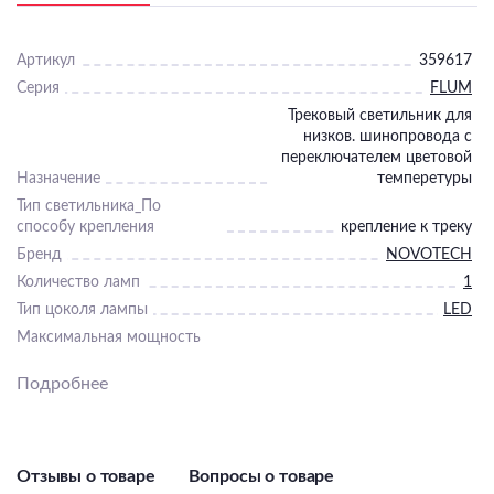
Артикул
359617
Серия
FLUM
Трековый светильник для
низков. шинопровода с
переключателем цветовой
Назначение
темперетуры
Тип светильника_По
способу крепления
крепление к треку
Бренд
NOVOTECH
Количество ламп
1
Тип цоколя лампы
LED
Максимальная мощность
лампы, Вт
10
Подробнее
Напряжение питания
лампы, В
48
Общая мощность, Вт
10
Светильник Высота, мм
45
Отзывы о товаре
Вопросы о товаре
Светильник Длина, мм
300