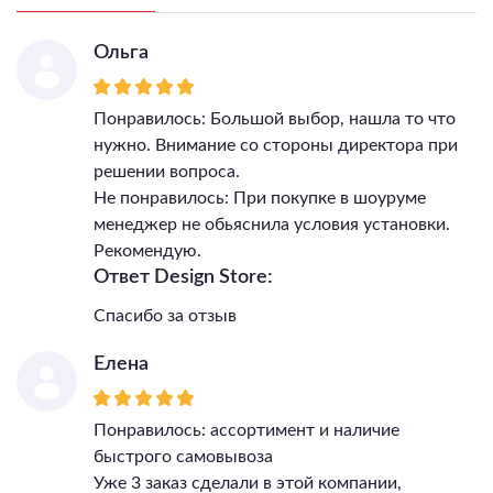
Светильник Ширина, мм
22
IP, степень
Ольга
пылевлагозащиты
20
Класс электро-
Понравилось: Большой выбор, нашла то что
безопасности
III
нужно. Внимание со стороны директора при
Гарантия, месяцы
24
решении вопроса.
Диммер
Нет
Не понравилось: При покупке в шоуруме
Пульт
Нет
менеджер не обьяснила условия установки.
Подходит для ванной
Нет
Рекомендую.
Подходит для детской
Нет
Ответ Design Store:
Цветовая температура
3000/4000/6000
Тип поверхности арматуры
матовый
Спасибо за отзыв
Елена
Понравилось: ассортимент и наличие
быстрого самовывоза
Уже 3 заказ сделали в этой компании,