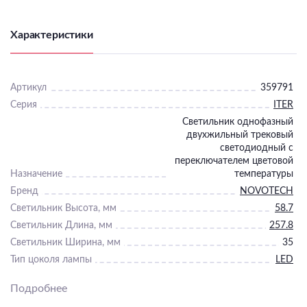
Характеристики
Артикул
359791
Серия
ITER
Светильник однофазный
двухжильный трековый
светодиодный с
переключателем цветовой
Назначение
температуры
Бренд
NOVOTECH
Светильник Высота, мм
58.7
Светильник Длина, мм
257.8
Светильник Ширина, мм
35
Тип цоколя лампы
LED
Максимальная мощность
Подробнее
лампы, Вт
12
Общая мощность, Вт
12