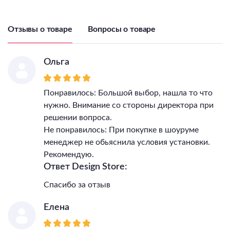
IP, степень
пылевлагозащиты
20
Отзывы о товаре
Вопросы о товаре
Класс электро-
безопасности
II
Гарантия, месяцы
24
Ольга
Тип поверхности арматуры
матовый
Цветовая температура
2700/3200/4000
Понравилось: Большой выбор, нашла то что
нужно. Внимание со стороны директора при
решении вопроса.
Не понравилось: При покупке в шоуруме
менеджер не обьяснила условия установки.
Рекомендую.
Ответ Design Store:
Спасибо за отзыв
Елена