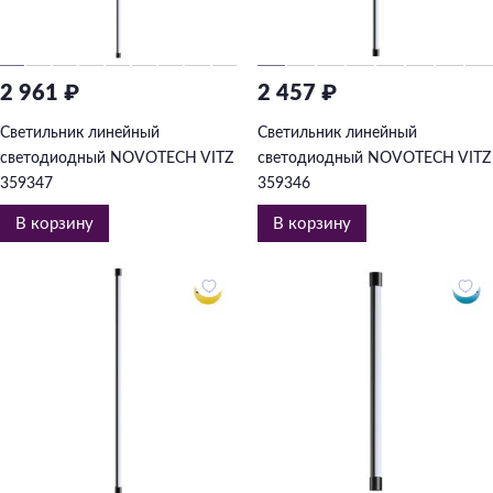
Подвесные
Каскадные
2 961 ₽
2 457 ₽
Люстры на штанге
Большие люстры
Светильник линейный
Светильник линейный
светодиодный NOVOTECH VITZ
светодиодный NOVOTECH VITZ
Люстры-вентиляторы
359347
359346
Комплектующие
В корзину
В корзину
База