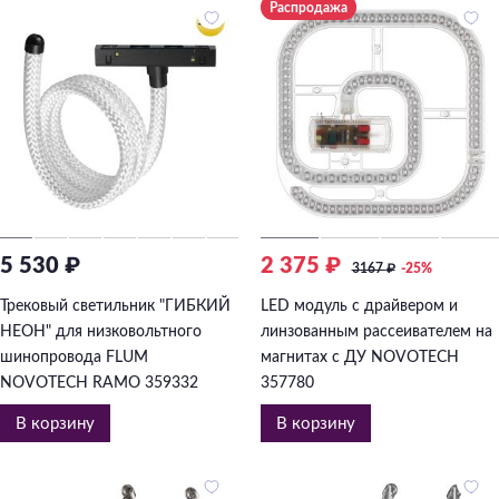
Распродажа
5 530 ₽
2 375 ₽
3167
₽
-25%
Трековый светильник "ГИБКИЙ
LED модуль с драйвером и
НЕОН" для низковольтного
линзованным рассеивателем на
шинопровода FLUM
магнитах с ДУ NOVOTECH
NOVOTECH RAMO 359332
357780
В корзину
В корзину