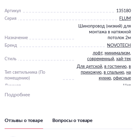
Артикул
135180
Серия
FLUM
Шинопровод (низкий) для
монтажа в натяжной
Назначение
потолок 2м
Бренд
NOVOTECH
лофт
,
минимализм
,
Стиль
современный
,
хай-тек
Для детской
,
в гостиную
,
в
Тип светильника (По
прихожую
,
в спальню
,
на
помещению)
кухню
,
офисные
Диммер
Нет
Пульт
Нет
Подробнее
Подходит для ванной
Нет
Подходит для детской
Нет
Светильник Высота, мм
22,1
Отзывы о товаре
Вопросы о товаре
Светильник Длина, мм
2000
Светильник Ширина, мм
60